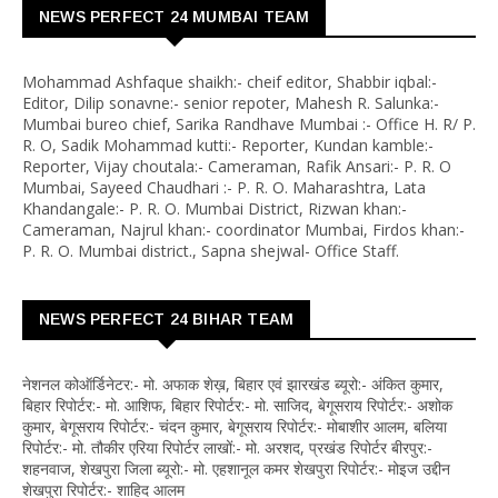
NEWS PERFECT 24 MUMBAI TEAM
Mohammad Ashfaque shaikh:- cheif editor, Shabbir iqbal:-
Editor, Dilip sonavne:- senior repoter, Mahesh R. Salunka:-
Mumbai bureo chief, Sarika Randhave Mumbai :- Office H. R/ P.
R. O, Sadik Mohammad kutti:- Reporter, Kundan kamble:-
Reporter, Vijay choutala:- Cameraman, Rafik Ansari:- P. R. O
Mumbai, Sayeed Chaudhari :- P. R. O. Maharashtra, Lata
Khandangale:- P. R. O. Mumbai District, Rizwan khan:-
Cameraman, Najrul khan:- coordinator Mumbai, Firdos khan:-
P. R. O. Mumbai district., Sapna shejwal- Office Staff.
NEWS PERFECT 24 BIHAR TEAM
नेशनल कोऑर्डिनेटर:- मो. अफाक शेख़, बिहार एवं झारखंड ब्यूरो:- अंकित कुमार,
बिहार रिपोर्टर:- मो. आशिफ, बिहार रिपोर्टर:- मो. साजिद, बेगूसराय रिपोर्टर:- अशोक
कुमार, बेगूसराय रिपोर्टर:- चंदन कुमार, बेगूसराय रिपोर्टर:- मोबाशीर आलम, बलिया
रिपोर्टर:- मो. तौकीर एरिया रिपोर्टर लाखों:- मो. अरशद, प्रखंड रिपोर्टर बीरपुर:-
शहनवाज, शेखपुरा जिला ब्यूरो:- मो. एहशानूल कमर शेखपुरा रिपोर्टर:- मोइज उद्दीन
शेखपुरा रिपोर्टर:- शाहिद आलम