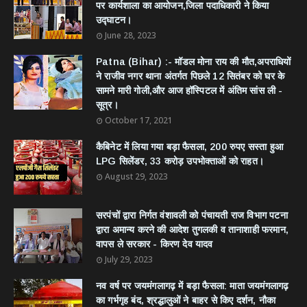
पर कार्यशाला का आयोजन,जिला पदाधिकारी ने किया
उद्घाटन।
June 28, 2023
Patna (Bihar) :- मॉडल मोना राय की मौत,अपराधियों
ने राजीव नगर थाना अंतर्गत पिछले 12 सितंबर को घर के
सामने मारी गोली,और आज हॉस्पिटल में अंतिम सांस ली -
सूत्र।
October 17, 2021
कैबिनेट में लिया गया बड़ा फैसला, 200 रुपए सस्ता हुआ
LPG सिलेंडर, 33 करोड़ उपभोक्ताओं को राहत।
August 29, 2023
सरपंचों द्वारा निर्गत वंशावली को पंचायती राज विभाग पटना
द्वारा अमान्य करने की आदेश तुगलकी व तानाशाही फरमान,
वापस ले सरकार - किरण देव यादव
July 29, 2023
नव वर्ष पर जयमंगलागढ़ में बड़ा फैसला: माता जयमंगलागढ़
का गर्भगृह बंद, श्रद्धालुओं ने बाहर से किए दर्शन, नौका