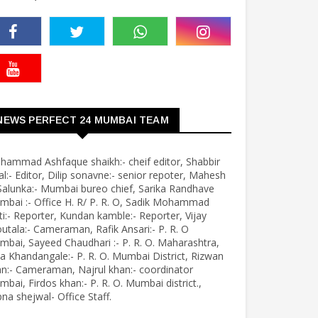
NEWS PERFECT 24 MUMBAI TEAM
hammad Ashfaque shaikh:- cheif editor, Shabbir
al:- Editor, Dilip sonavne:- senior repoter, Mahesh
Salunka:- Mumbai bureo chief, Sarika Randhave
bai :- Office H. R/ P. R. O, Sadik Mohammad
ti:- Reporter, Kundan kamble:- Reporter, Vijay
utala:- Cameraman, Rafik Ansari:- P. R. O
bai, Sayeed Chaudhari :- P. R. O. Maharashtra,
a Khandangale:- P. R. O. Mumbai District, Rizwan
n:- Cameraman, Najrul khan:- coordinator
bai, Firdos khan:- P. R. O. Mumbai district.,
na shejwal- Office Staff.