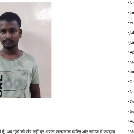
N
Ja
Au
Ju
Ju
Ap
M
Ja
D
N
Oc
S
Au
M
है, अब गुंडों की खैर नहीं दर असल खतरनाक व्यक्ति और समाज में उपद्रव