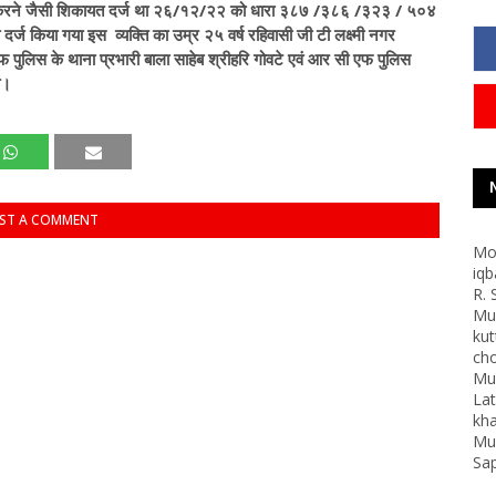
र करने जैसी शिकायत दर्ज था २६/१२/२२ को धारा ३८७ /३८६ /३२३ / ५०४
 किया गया इस व्यक्ति का उम्र २५ वर्ष रहिवासी जी टी लक्ष्मी नगर
फ पुलिस के थाना प्रभारी बाला साहेब श्रीहरि गोवटे एवं आर सी एफ पुलिस
ा।
ST A COMMENT
Mo
iqb
R. 
Mum
kut
cho
Mum
Lat
kha
Mum
Sap