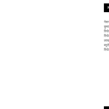
नेश
कुमा
रिपो
रिपो
लाख
ब्यू
रिप