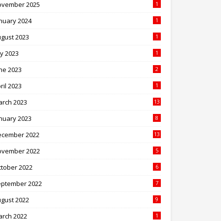
ovember 2025
1
nuary 2024
1
gust 2023
1
ly 2023
1
ne 2023
2
ril 2023
1
arch 2023
13
nuary 2023
8
ecember 2022
13
ovember 2022
5
tober 2022
6
eptember 2022
7
gust 2022
9
arch 2022
1