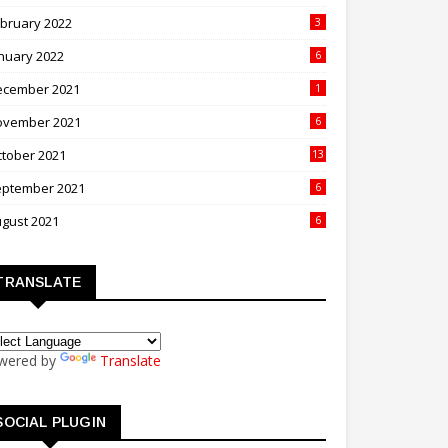
bruary 2022
3
nuary 2022
6
ecember 2021
1
ovember 2021
6
tober 2021
13
eptember 2021
6
gust 2021
6
TRANSLATE
wered by
Translate
SOCIAL PLUGIN